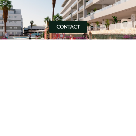
CONTACT
Optez pour une vie dans
un environnement exclusif
Venez vivre dans un complexe résidentiel dans
une zone dotée d’une qualité de vie élevée,
située sur le terrain de golf de Bonalba et